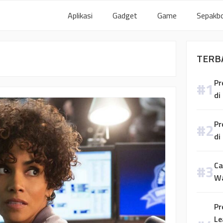
Aplikasi
Gadget
Game
Sepakbo
TERB
Pr
di
Pr
di
Ca
W
Pr
Le