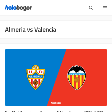
Langsung
Me
ke
isi
Almeria vs Valencia