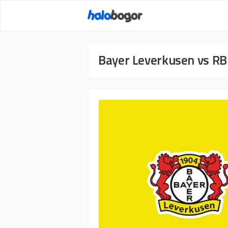
Langsung
ke
isi
Bayer Leverkusen vs RB 