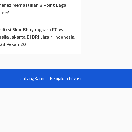
menez Memastikan 3 Point Laga
ome?
ediksi Skor Bhayangkara FC vs
rsija Jakarta Di BRI Liga 1 Indonesia
23 Pekan 20
Tentang Kami
Kebijakan Privasi