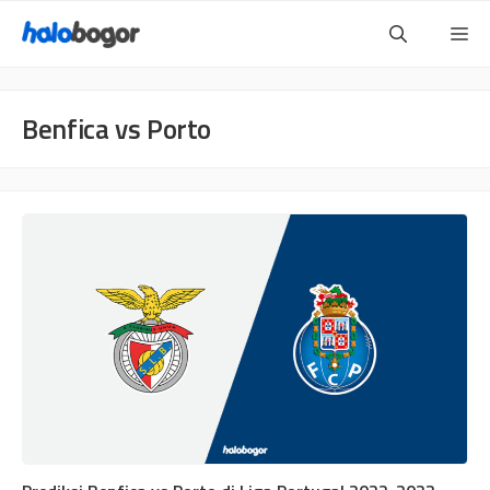
Langsung
Me
ke
isi
Benfica vs Porto