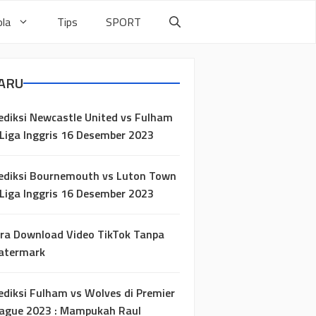
la
Tips
SPORT
ARU
ediksi Newcastle United vs Fulham
 Liga Inggris 16 Desember 2023
ediksi Bournemouth vs Luton Town
 Liga Inggris 16 Desember 2023
ra Download Video TikTok Tanpa
atermark
ediksi Fulham vs Wolves di Premier
ague 2023 : Mampukah Raul