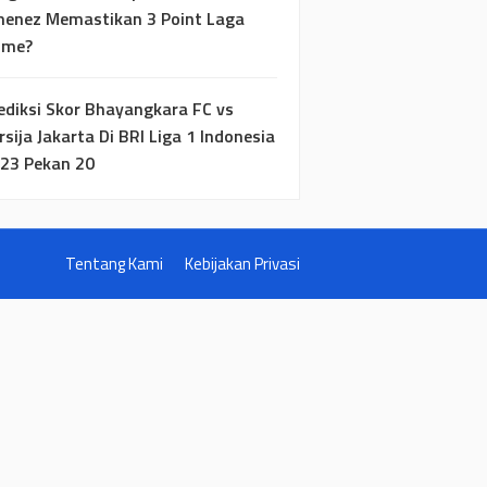
menez Memastikan 3 Point Laga
ome?
ediksi Skor Bhayangkara FC vs
rsija Jakarta Di BRI Liga 1 Indonesia
23 Pekan 20
Tentang Kami
Kebijakan Privasi