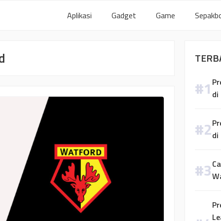
Aplikasi
Gadget
Game
Sepakbo
d
TERB
Pr
di
Pr
di
Ca
W
Pr
Le