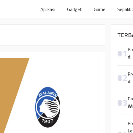
Aplikasi
Gadget
Game
Sepakbo
TERB
Pr
di
Pr
di
Ca
W
Pr
Le