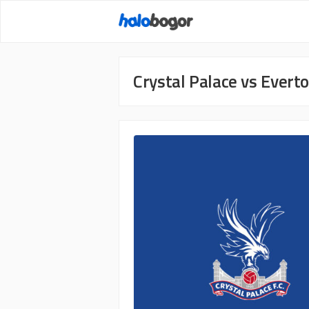
Langsung
ke
isi
Crystal Palace vs Evert