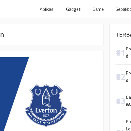
Aplikasi
Gadget
Game
Sepakbo
on
TERB
Pr
di
Pr
di
Ca
W
Pr
Le