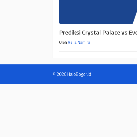
Prediksi Crystal Palace vs Ev
Oleh
Velia Namira
© 2026 HaloBogor.id