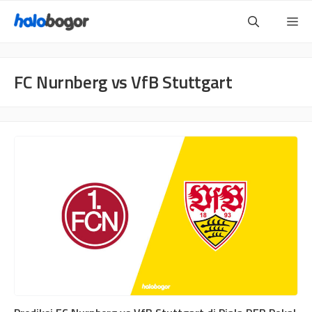
Langsung
Me
ke
isi
FC Nurnberg vs VfB Stuttgart