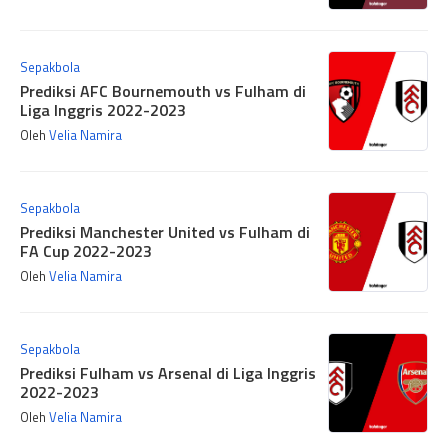
Sepakbola
Prediksi AFC Bournemouth vs Fulham di
Liga Inggris 2022-2023
Oleh
Velia Namira
Sepakbola
Prediksi Manchester United vs Fulham di
FA Cup 2022-2023
Oleh
Velia Namira
Sepakbola
Prediksi Fulham vs Arsenal di Liga Inggris
2022-2023
Oleh
Velia Namira