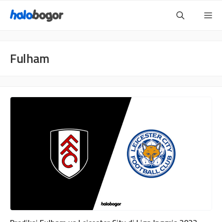
Langsung
Me
ke
isi
Fulham