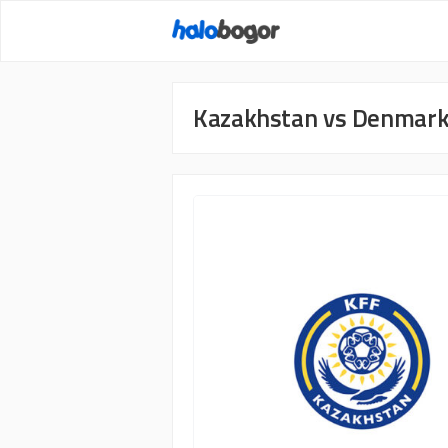
Langsung
ke
isi
Kazakhstan vs Denmar