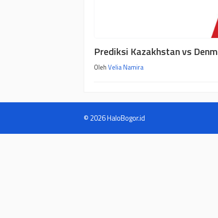
Prediksi Kazakhstan vs Denma
Oleh
Velia Namira
© 2026 HaloBogor.id