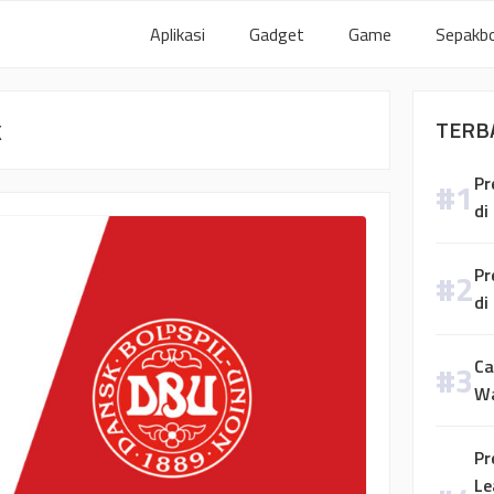
Aplikasi
Gadget
Game
Sepakbo
k
TERB
Pr
di
Pr
di
Ca
W
Pr
Le