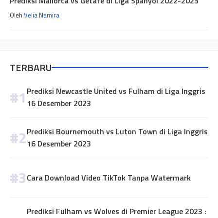
Prediksi Mallorca vs Getafe di Liga Spanyol 2022-2023
Oleh
Velia Namira
TERBARU
Prediksi Newcastle United vs Fulham di Liga Inggris
16 Desember 2023
Prediksi Bournemouth vs Luton Town di Liga Inggris
16 Desember 2023
Cara Download Video TikTok Tanpa Watermark
Prediksi Fulham vs Wolves di Premier League 2023 :