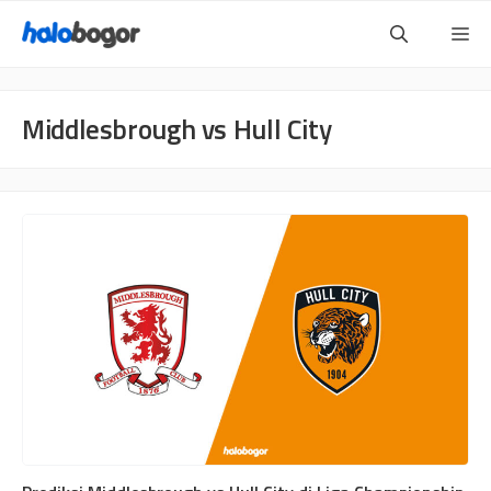
Langsung
Me
ke
isi
Middlesbrough vs Hull City