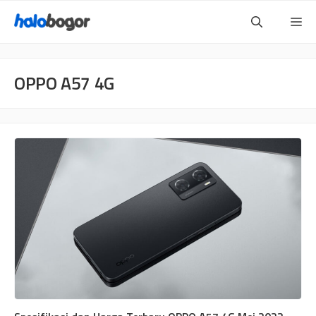
Langsung
Me
ke
isi
OPPO A57 4G