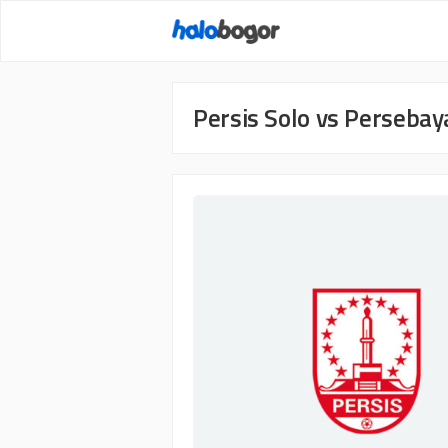
Langsung
ke
isi
Persis Solo vs Perseba