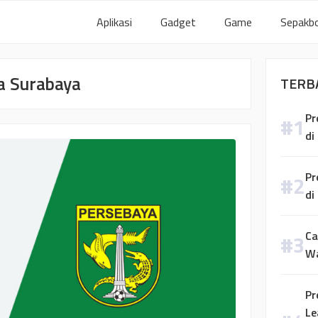
Aplikasi
Gadget
Game
Sepakbo
ya Surabaya
TERB
Pr
di
Pr
di
Ca
W
Pr
Le