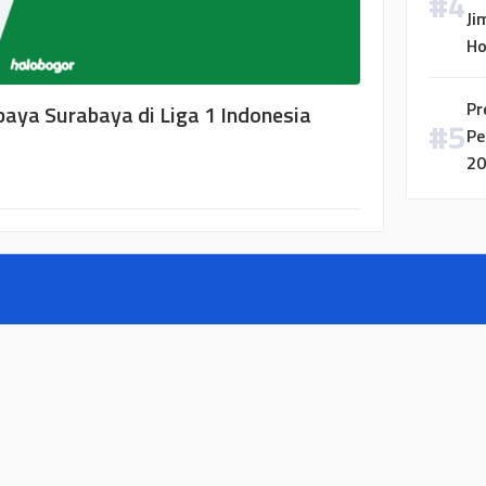
Ji
H
Pr
baya Surabaya di Liga 1 Indonesia
Pe
20