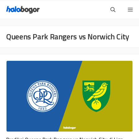
Langsung
Me
ke
isi
Queens Park Rangers vs Norwich City