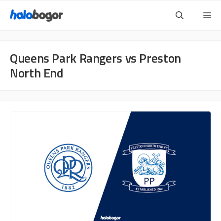
Langsung
Me
ke
isi
Queens Park Rangers vs Preston
North End