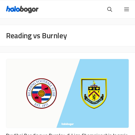
Langsung
Me
ke
isi
Reading vs Burnley