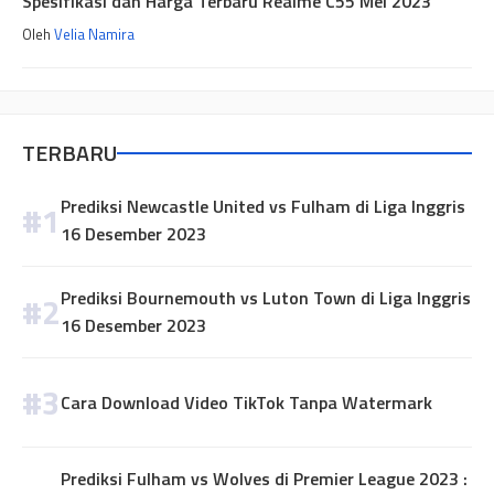
Spesifikasi dan Harga Terbaru Realme C55 Mei 2023
Oleh
Velia Namira
TERBARU
Prediksi Newcastle United vs Fulham di Liga Inggris
16 Desember 2023
Prediksi Bournemouth vs Luton Town di Liga Inggris
16 Desember 2023
Cara Download Video TikTok Tanpa Watermark
Prediksi Fulham vs Wolves di Premier League 2023 :