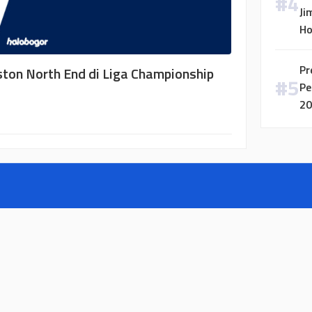
Ji
H
Pr
ston North End di Liga Championship
Pe
20