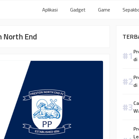
Aplikasi
Gadget
Game
Sepakbo
n North End
TERB
Pr
di
Pr
di
Ca
W
Pr
Le