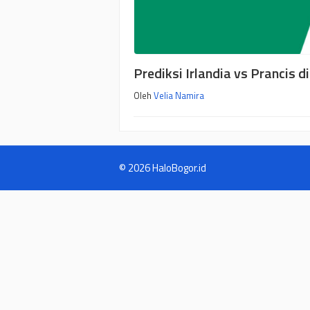
Prediksi Irlandia vs Prancis d
Oleh
Velia Namira
© 2026 HaloBogor.id