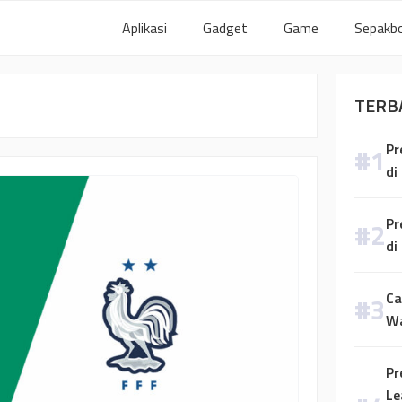
Aplikasi
Gadget
Game
Sepakbo
TERB
Pr
di
Pr
di
Ca
W
Pr
Le