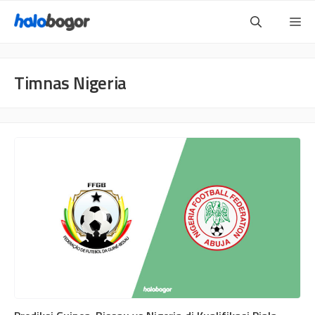
Langsung
Me
ke
isi
Timnas Nigeria