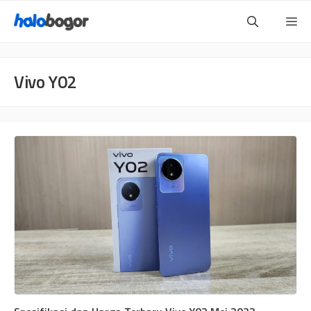
Langsung
Me
ke
isi
Vivo Y02