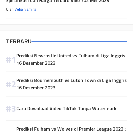
Spesifikasi dan Harga Terbaru Vivo Y02 Mei 2023
Oleh
Velia Namira
TERBARU
Prediksi Newcastle United vs Fulham di Liga Inggris
16 Desember 2023
Prediksi Bournemouth vs Luton Town di Liga Inggris
16 Desember 2023
Cara Download Video TikTok Tanpa Watermark
Prediksi Fulham vs Wolves di Premier League 2023 :