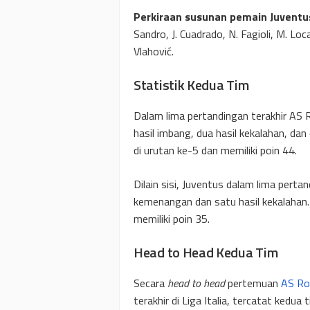
Perkiraan susunan pemain Juventu
Sandro, J. Cuadrado, N. Fagioli, M. Loc
Vlahović.
Statistik Kedua Tim
Dalam lima pertandingan terakhir AS
hasil imbang, dua hasil kekalahan, da
di urutan ke-5 dan memiliki poin 44.
Dilain sisi, Juventus dalam lima per
kemenangan dan satu hasil kekalahan. 
memiliki poin 35.
Head to Head Kedua Tim
Secara
head to head
pertemuan
AS Ro
terakhir di Liga Italia, tercatat ked