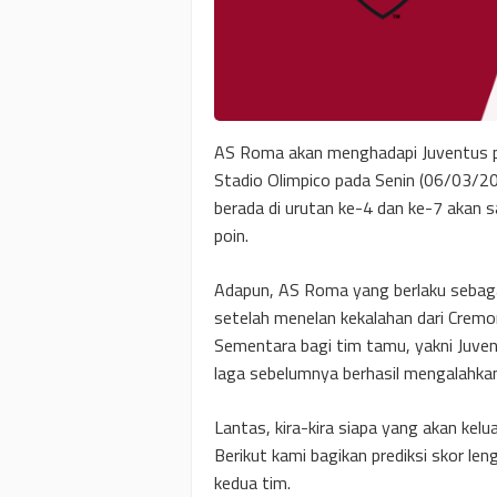
AS Roma akan menghadapi Juventus pa
Stadio Olimpico pada Senin (06/03/20
berada di urutan ke-4 dan ke-7 akan 
poin.
Adapun, AS Roma yang berlaku sebagai
setelah menelan kekalahan dari Crem
Sementara bagi tim tamu, yakni Juven
laga sebelumnya berhasil mengalahkan
Lantas, kira-kira siapa yang akan kel
Berikut kami bagikan prediksi skor le
kedua tim.