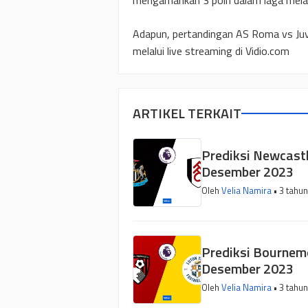
Adapun, pertandingan AS Roma vs Juve
melalui live streaming di Vidio.com
ARTIKEL TERKAIT
Prediksi Newcastl
Desember 2023
Oleh
Velia Namira
• 3 tahun
Prediksi Bournemo
Desember 2023
Oleh
Velia Namira
• 3 tahun