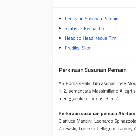
Perkiraan Susunan Pemain
Statistik Kedua Tim
Head to Head Kedua Tim
Prediksi Skor
Perkiraan Susunan Pemain
AS Roma selaku tim asuhan Jose Mour
1-2, sementara Massimiliano Allegri se
menggunakan formasi 3-5-2.
Perkiraan susunan pemain AS Rom
Gianluca Mancini, Leonardo Spinazzola
Zalewski, Lorenzo Pellegrini, Tammy 