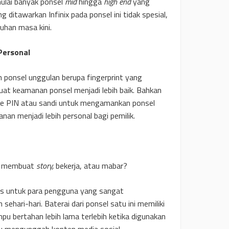
mulai banyak ponsel
mid
hingga
high end
yang
ditawarkan Infinix pada ponsel ini tidak spesial,
han masa kini.
Personal
an ponsel unggulan berupa fingerprint yang
uat keamanan ponsel menjadi lebih baik. Bahkan
e PIN atau sandi untuk mengamankan ponsel
an menjadi lebih personal bagi pemilik.
aat membuat
story,
bekerja, atau mabar?
sus untuk para pengguna yang sangat
hari-hari. Baterai dari ponsel satu ini memiliki
 bertahan lebih lama terlebih ketika digunakan
au mengunggah konten media sosial.