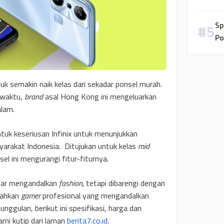
Sp
Po
uk semakin naik kelas dari sekadar ponsel murah.
 waktu,
brand
asal Hong Kong ini mengeluarkan
alam.
ntuk keseriusan Infinix untuk menunjukkan
yarakat Indonesia. Ditujukan untuk kelas
mid
l ini mengurangi fitur-fiturnya.
kadar mengandalkan
fashion,
tetapi dibarengi dengan
bahkan
gamer
profesional yang mengandalkan
nggulan, berikut ini spesifikasi, harga dan
ami kutip dari laman
berita7.co.id
.