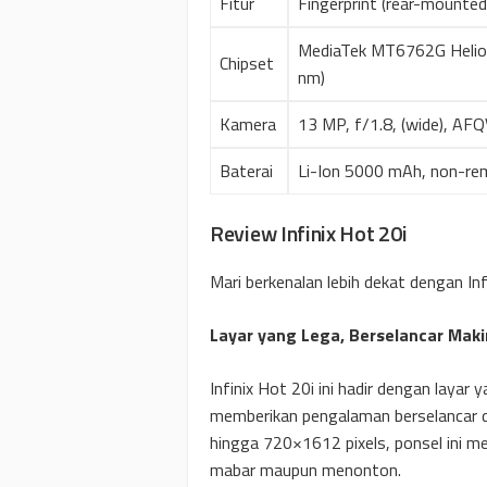
Fitur
Fingerprint (rear-mounted
MediaTek MT6762G Helio 
Chipset
nm)
Kamera
13 MP, f/1.8, (wide), A
Baterai
Li-Ion 5000 mAh, non-re
Review Infinix Hot 20i
Mari berkenalan lebih dekat dengan Infi
Layar yang Lega, Berselancar Mak
Infinix Hot 20i ini hadir dengan layar
memberikan pengalaman berselancar da
hingga 720×1612 pixels, ponsel ini 
mabar maupun menonton.