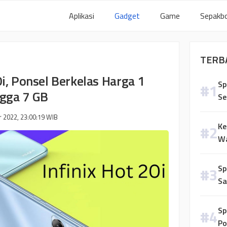
Aplikasi
Gadget
Game
Sepakbo
TERB
i, Ponsel Berkelas Harga 1
Sp
gga 7 GB
Se
 2022, 23:00:19
WIB
Ke
Wa
Sp
Sa
Sp
Po