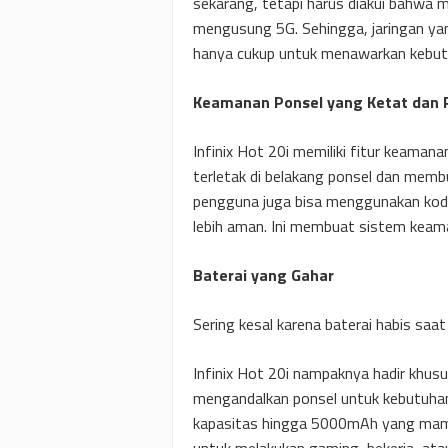
sekarang, tetapi harus diakui bahwa 
mengusung 5G. Sehingga, jaringan yang 
hanya cukup untuk menawarkan kebutu
Keamanan Ponsel yang Ketat dan 
Infinix Hot 20i memiliki fitur keaman
terletak di belakang ponsel dan memb
pengguna juga bisa menggunakan kod
lebih aman. Ini membuat sistem keaman
Baterai yang Gahar
Sering kesal karena baterai habis s
Infinix Hot 20i nampaknya hadir khu
mengandalkan ponsel untuk kebutuhan se
kapasitas hingga 5000mAh yang mampu
untuk melakukan gaming, bekerja, at