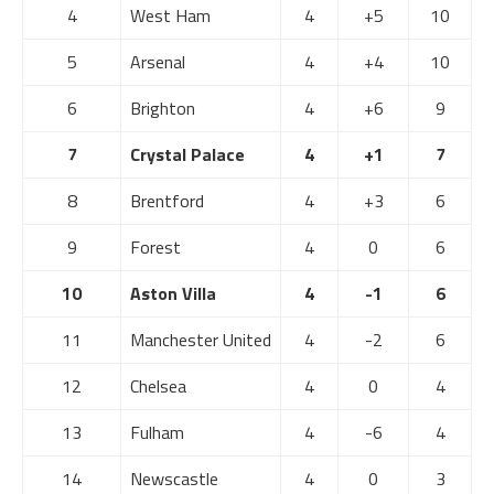
4
West Ham
4
+5
10
5
Arsenal
4
+4
10
6
Brighton
4
+6
9
7
Crystal Palace
4
+1
7
8
Brentford
4
+3
6
9
Forest
4
0
6
10
Aston Villa
4
-1
6
11
Manchester United
4
-2
6
12
Chelsea
4
0
4
13
Fulham
4
-6
4
14
Newscastle
4
0
3