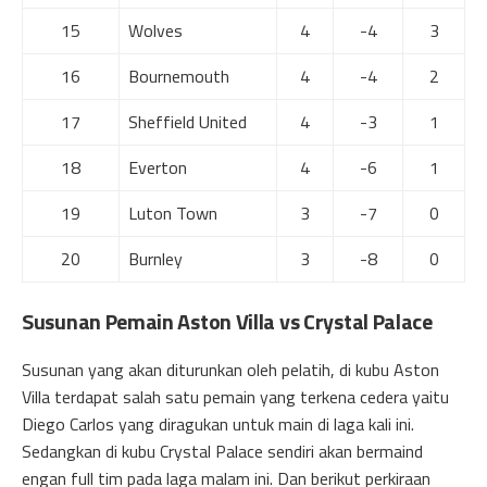
15
Wolves
4
-4
3
16
Bournemouth
4
-4
2
17
Sheffield United
4
-3
1
18
Everton
4
-6
1
19
Luton Town
3
-7
0
20
Burnley
3
-8
0
Susunan Pemain Aston Villa vs Crystal Palace
Susunan yang akan diturunkan oleh pelatih, di kubu Aston
Villa terdapat salah satu pemain yang terkena cedera yaitu
Diego Carlos yang diragukan untuk main di laga kali ini.
Sedangkan di kubu Crystal Palace sendiri akan bermaind
engan full tim pada laga malam ini. Dan berikut perkiraan