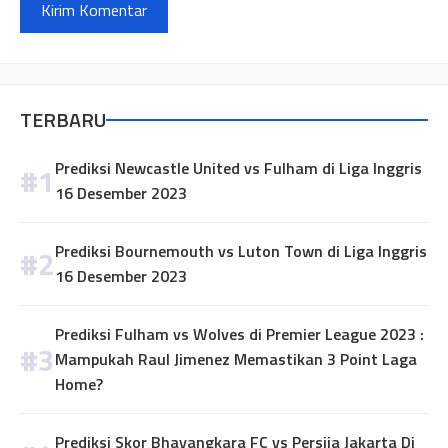
TERBARU
Prediksi Newcastle United vs Fulham di Liga Inggris
16 Desember 2023
Prediksi Bournemouth vs Luton Town di Liga Inggris
16 Desember 2023
Prediksi Fulham vs Wolves di Premier League 2023 :
Mampukah Raul Jimenez Memastikan 3 Point Laga
Home?
Prediksi Skor Bhayangkara FC vs Persija Jakarta Di