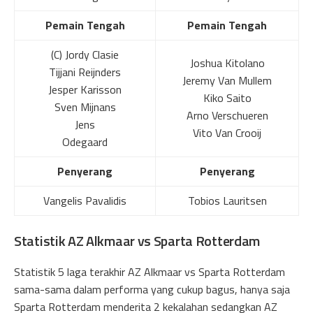
Pemain Tengah
Pemain Tengah
(C) Jordy Clasie
Joshua Kitolano
Tijjani Reijnders
Jeremy Van Mullem
Jesper Karisson
Kiko Saito
Sven Mijnans
Arno Verschueren
Jens
Vito Van Crooij
Odegaard
Penyerang
Penyerang
Vangelis Pavalidis
Tobios Lauritsen
Statistik AZ Alkmaar vs Sparta Rotterdam
Statistik 5 laga terakhir AZ Alkmaar vs Sparta Rotterdam
sama-sama dalam performa yang cukup bagus, hanya saja
Sparta Rotterdam menderita 2 kekalahan sedangkan AZ