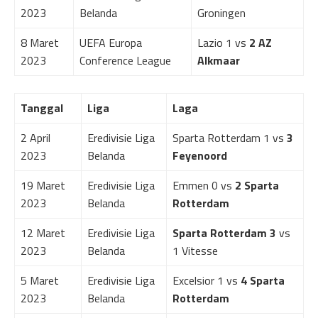
2023
Belanda
Groningen
8 Maret
UEFA Europa
Lazio 1 vs
2 AZ
2023
Conference League
Alkmaar
Tanggal
Liga
Laga
2 April
Eredivisie Liga
Sparta Rotterdam 1 vs
3
2023
Belanda
Feyenoord
19 Maret
Eredivisie Liga
Emmen 0 vs
2 Sparta
2023
Belanda
Rotterdam
12 Maret
Eredivisie Liga
Sparta Rotterdam 3
vs
2023
Belanda
1 Vitesse
5 Maret
Eredivisie Liga
Excelsior 1 vs
4 Sparta
2023
Belanda
Rotterdam