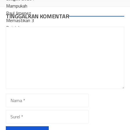
TINGGALKAN KOMENTAR
Komentar
Nama
Surel