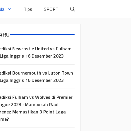
la
Tips
SPORT
ARU
ediksi Newcastle United vs Fulham
 Liga Inggris 16 Desember 2023
ediksi Bournemouth vs Luton Town
 Liga Inggris 16 Desember 2023
ediksi Fulham vs Wolves di Premier
ague 2023 : Mampukah Raul
menez Memastikan 3 Point Laga
ome?