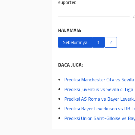
suporter.
2
HALAMAN:
Sebelumnya
1
2
BACA JUGA:
Prediksi Manchester City vs Sevill
Prediksi Juventus vs Sevilla di Li
Prediksi AS Roma vs Bayer Leverk
Prediksi Bayer Leverkusen vs RB L
Prediksi Union Saint-Gilloise vs B