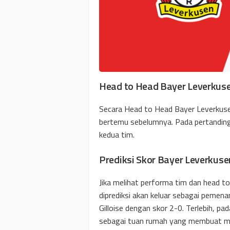
Head to Head Bayer Leverkusen
Secara Head to Head Bayer Leverkusen
bertemu sebelumnya. Pada pertandinga
kedua tim.
Prediksi Skor Bayer Leverkusen
Jika melihat performa tim dan head t
diprediksi akan keluar sebagai pemen
Gilloise dengan skor 2-0. Terlebih, p
sebagai tuan rumah yang membuat me