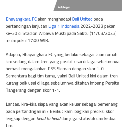
Bhayangkara FC
akan menghadapi
Bali United
pada
pertandingan lanjutan
Liga 1 Indonesia
2022-2023 pekan
ke-30 di Stadion Wibawa Mukti pada Sabtu (11/03/2023)
mulai pukul 17:00 WIB.
Adapun, Bhayangkara FC yang berlaku sebagai tuan rumah
kini sedang dalam tren yang positif usai di laga sebelumnya
berhasil mengalahkan PSS Sleman dengan skor 1-0.
Sementara bagi tim tamu, yakni Bali United kini dalam tren
kurang baik usai di laga sebelumnya ditahan imbang Persita
Tangerang dengan skor 1-1.
Lantas, kira-kira siapa yang akan keluar sebagai pemenang
pada pertandingan ini? Berikut kami bagikan prediksi skor
lengkap dengan
head to head
dan juga statistik dari kedua
tim.