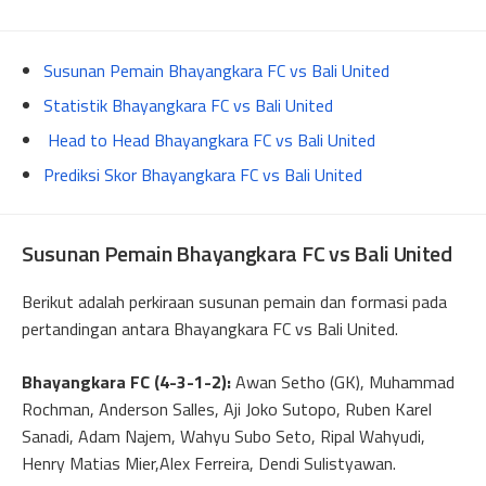
Susunan Pemain Bhayangkara FC vs Bali United
Statistik Bhayangkara FC vs Bali United
Head to Head Bhayangkara FC vs Bali United
Prediksi Skor Bhayangkara FC vs Bali United
Susunan Pemain Bhayangkara FC vs Bali United
Berikut adalah perkiraan susunan pemain dan formasi pada
pertandingan antara Bhayangkara FC vs Bali United.
Bhayangkara FC (4-3-1-2):
Awan Setho (GK), Muhammad
Rochman, Anderson Salles, Aji Joko Sutopo, Ruben Karel
Sanadi, Adam Najem, Wahyu Subo Seto, Ripal Wahyudi,
Henry Matias Mier,Alex Ferreira, Dendi Sulistyawan.