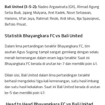
Bali United (3-5-2):
Nadeo Argawinata (GK), Ahmad Agung
Setia Budi, Jajang Mulyana, Arel Kadek, Novri Setiawan,
Hariono, Irfan Jaya, Rahmat Reski, Ardi Idrus, Ilija Spasojevic,
Befolo Privat.
Statistik Bhayangkara FC vs Bali United
Dalam lima pertandingan terakhir Bhayangkara FC, tim
asuhan Agus Sugeng tampil sangat gemilang dengan selalu
meraih kemenangan dalam enam laga terakhir. Saat ini
Bhayangkara FC berada di urutan ke-7 dan memiliki poin 41.
Dilain sisi, Bali United dalam lima pertandingan terakhir
berhasil mengoleksi tiga kali kemenangan, satu hasil imbang
dan satu hasil kekalahan. Saat ini Bali United berada di urutan
ke-5 dan memiliki poin 47.
Head to Head Bhayangkara FC vs Bali United