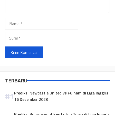
Nama
Surel
TERBARU
Prediksi Newcastle United vs Fulham di Liga Inggris
16 Desember 2023
Prediksi Bournemouth vs Luton Town di Liga Inggris