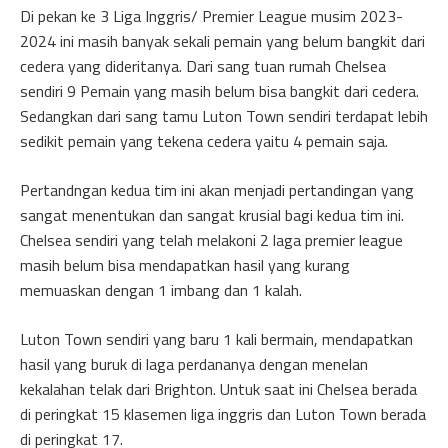
Di pekan ke 3 Liga Inggris/ Premier League musim 2023-
2024 ini masih banyak sekali pemain yang belum bangkit dari
cedera yang dideritanya. Dari sang tuan rumah Chelsea
sendiri 9 Pemain yang masih belum bisa bangkit dari cedera.
Sedangkan dari sang tamu Luton Town sendiri terdapat lebih
sedikit pemain yang tekena cedera yaitu 4 pemain saja.
Pertandngan kedua tim ini akan menjadi pertandingan yang
sangat menentukan dan sangat krusial bagi kedua tim ini.
Chelsea sendiri yang telah melakoni 2 laga premier league
masih belum bisa mendapatkan hasil yang kurang
memuaskan dengan 1 imbang dan 1 kalah.
Luton Town sendiri yang baru 1 kali bermain, mendapatkan
hasil yang buruk di laga perdananya dengan menelan
kekalahan telak dari Brighton. Untuk saat ini Chelsea berada
di peringkat 15 klasemen liga inggris dan Luton Town berada
di peringkat 17.