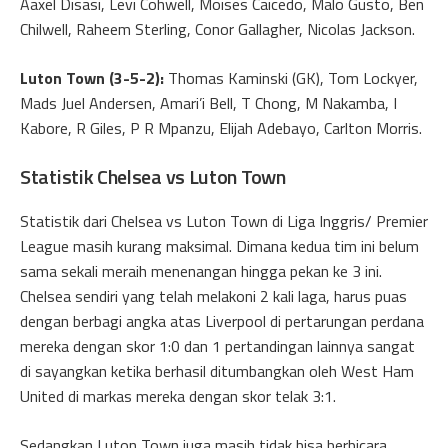
Aaxel Disasi, Levi Cohwell, Moises Caicedo, Malo Gusto, Ben
Chilwell, Raheem Sterling, Conor Gallagher, Nicolas Jackson.
Luton Town (3-5-2):
Thomas Kaminski (GK), Tom Lockyer,
Mads Juel Andersen, Amari’i Bell, T Chong, M Nakamba, I
Kabore, R Giles, P R Mpanzu, Elijah Adebayo, Carlton Morris.
Statistik Chelsea vs Luton Town
Statistik dari Chelsea vs Luton Town di Liga Inggris/ Premier
League masih kurang maksimal. Dimana kedua tim ini belum
sama sekali meraih menenangan hingga pekan ke 3 ini.
Chelsea sendiri yang telah melakoni 2 kali laga, harus puas
dengan berbagi angka atas Liverpool di pertarungan perdana
mereka dengan skor 1:0 dan 1 pertandingan lainnya sangat
di sayangkan ketika berhasil ditumbangkan oleh West Ham
United di markas mereka dengan skor telak 3:1.
Sedangkan Luton Town juga masih tidak bisa berbicara