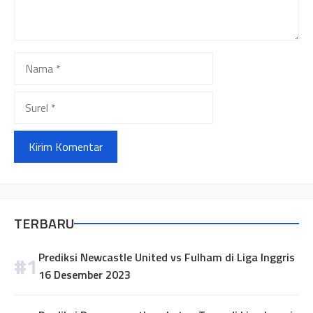
Nama
Surel
TERBARU
Prediksi Newcastle United vs Fulham di Liga Inggris
16 Desember 2023