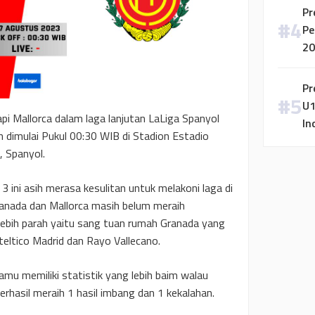
Pr
Pe
20
Pr
U1
 Mallorca dalam laga lanjutan LaLiga Spanyol
In
dimulai Pukul 00:30 WIB di Stadion Estadio
 Spanyol.
3 ini asih merasa kesulitan untuk melakoni laga di
ranada dan Mallorca masih belum meraih
lebih parah yaitu sang tuan rumah Granada yang
teltico Madrid dan Rayo Vallecano.
amu memiliki statistik yang lebih baim walau
hasil meraih 1 hasil imbang dan 1 kekalahan.