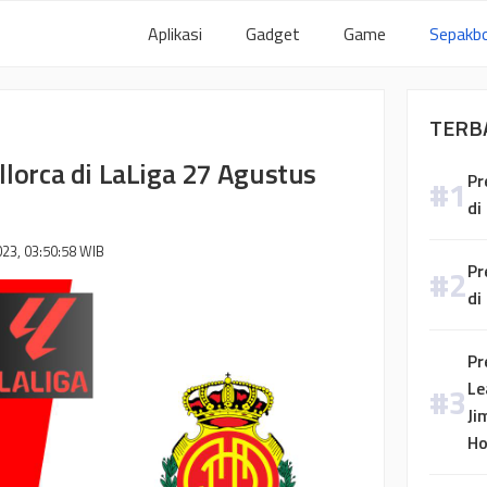
Aplikasi
Gadget
Game
Sepakbo
TERB
llorca di LaLiga 27 Agustus
Pr
di
23, 03:50:58
WIB
Pr
di
Pr
Le
Ji
H