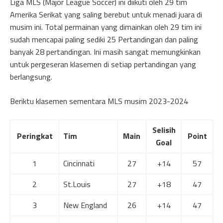
Liga MLS (Major League Soccer) ini diikuti oleh 29 tim
Amerika Serikat yang saling berebut untuk menadi juara di
musim ini. Total permainan yang dimainkan oleh 29 tim ini
sudah mencapai paling sediki 25 Pertandingan dan paling
banyak 28 pertandingan. Ini masih sangat memungkinkan
untuk pergeseran klasemen di setiap pertandingan yang
berlangsung.
Beriktu klasemen sementara MLS musim 2023-2024
Selisih
Peringkat
Tim
Main
Point
Goal
1
Cincinnati
27
+14
57
2
St.Louis
27
+18
47
3
New England
26
+14
47