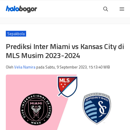
Langsung
Me
ke
isi
Sepakbola
Prediksi Inter Miami vs Kansas City di
MLS Musim 2023-2024
Oleh
Velia Namira
pada
Sabtu, 9 September 2023, 15:13:40
WIB