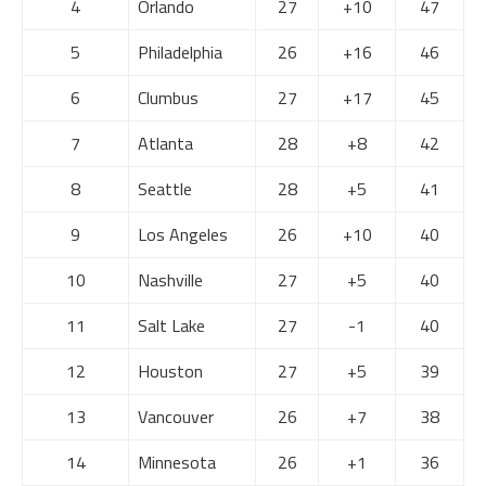
4
Orlando
27
+10
47
5
Philadelphia
26
+16
46
6
Clumbus
27
+17
45
7
Atlanta
28
+8
42
8
Seattle
28
+5
41
9
Los Angeles
26
+10
40
10
Nashville
27
+5
40
11
Salt Lake
27
-1
40
12
Houston
27
+5
39
13
Vancouver
26
+7
38
14
Minnesota
26
+1
36