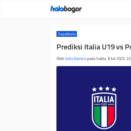
Langsung
ke
isi
Sepakbola
Prediksi Italia U19 vs 
Oleh
Velia Namira
pada
Sabtu, 8 Juli 2023, 22