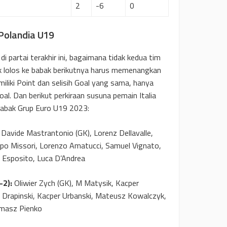
2
-6
0
 Polandia U19
i partai terakhir ini, bagaimana tidak kedua tim
uk lolos ke babak berikutnya harus memenangkan
miliki Point dan selisih Goal yang sama, hanya
oal. Dan berikut perkiraan susuna pemain Italia
 babak Grup Euro U19 2023:
Davide Mastrantonio (GK), Lorenz Dellavalle,
ppo Missori, Lorenzo Amatucci, Samuel Vignato,
io Esposito, Luca D’Andrea
-2):
Oliwier Zych (GK), M Matysik, Kacper
I Drapinski, Kacper Urbanski, Mateusz Kowalczyk,
omasz Pienko