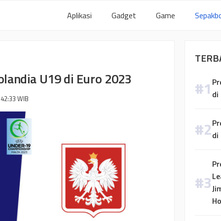
Aplikasi
Gadget
Game
Sepakbo
TERB
Polandia U19 di Euro 2023
Pr
di
:42:33
WIB
Pr
di
Pr
Le
Ji
H