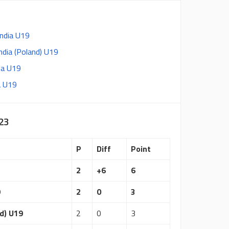
andia U19
andia (Poland) U19
ia U19
a U19
23
P
Diff
Point
2
+6
6
9
2
0
3
d) U19
2
0
3