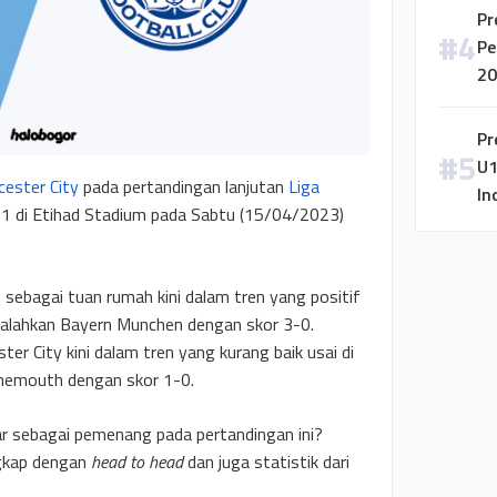
Pr
Pe
20
Pr
U1
cester City
pada pertandingan lanjutan
Liga
In
 di Etihad Stadium pada Sabtu (15/04/2023)
 sebagai tuan rumah kini dalam tren yang positif
galahkan Bayern Munchen dengan skor 3-0.
er City kini dalam tren yang kurang baik usai di
rnemouth dengan skor 1-0.
uar sebagai pemenang pada pertandingan ini?
ngkap dengan
head to head
dan juga statistik dari