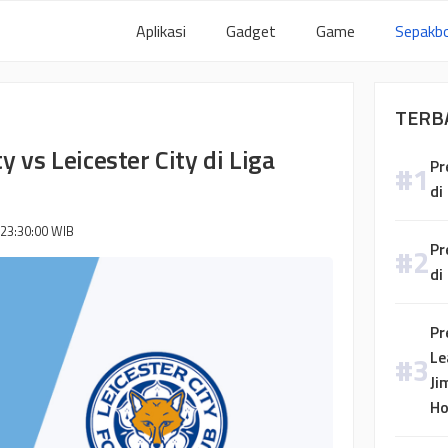
Aplikasi
Gadget
Game
Sepakbo
TERB
 vs Leicester City di Liga
Pr
di
 23:30:00
WIB
Pr
di
Pr
Le
Ji
H