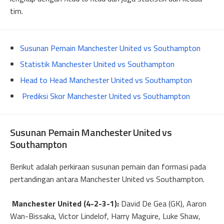
tim.
Susunan Pemain Manchester United vs Southampton
Statistik Manchester United vs Southampton
Head to Head Manchester United vs Southampton
Prediksi Skor Manchester United vs Southampton
Susunan Pemain Manchester United vs
Southampton
Berikut adalah perkiraan susunan pemain dan formasi pada
pertandingan antara Manchester United vs Southampton.
Manchester United (4-2-3-1):
David De Gea (GK), Aaron
Wan-Bissaka, Victor Lindelof, Harry Maguire, Luke Shaw,