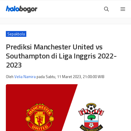
Langsung
Me
ke
isi
Sepakbola
Prediksi Manchester United vs
Southampton di Liga Inggris 2022-
2023
Oleh
Velia Namira
pada
Sabtu, 11 Maret 2023, 21:00:00
WIB