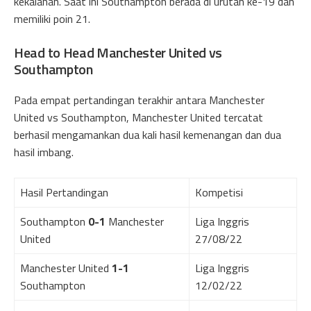
kekalahan. Saat ini Southampton berada di urutan ke-19 dan
memiliki poin 21.
Head to Head Manchester United vs
Southampton
Pada empat pertandingan terakhir antara Manchester
United vs Southampton, Manchester United tercatat
berhasil mengamankan dua kali hasil kemenangan dan dua
hasil imbang.
Hasil Pertandingan
Kompetisi
Southampton
0-1
Manchester
Liga Inggris
United
27/08/22
Manchester United
1-1
Liga Inggris
Southampton
12/02/22