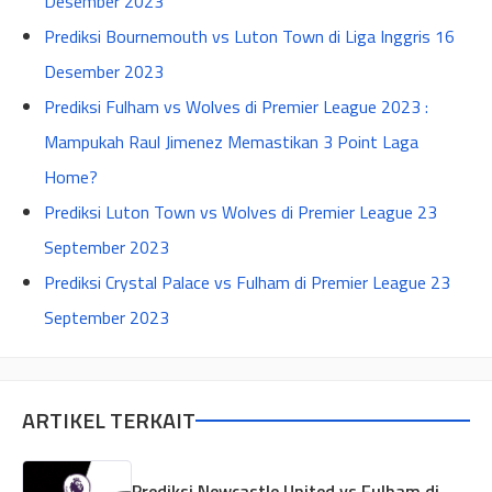
Desember 2023
Prediksi Bournemouth vs Luton Town di Liga Inggris 16
Desember 2023
Prediksi Fulham vs Wolves di Premier League 2023 :
Mampukah Raul Jimenez Memastikan 3 Point Laga
Home?
Prediksi Luton Town vs Wolves di Premier League 23
September 2023
Prediksi Crystal Palace vs Fulham di Premier League 23
September 2023
ARTIKEL TERKAIT
Prediksi Newcastle United vs Fulham di