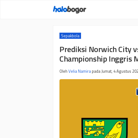
Langsung
ke
isi
Sepakbola
Prediksi Norwich City vs
Championship Inggris
Oleh
Velia Namira
pada
Jumat, 4 Agustus 202