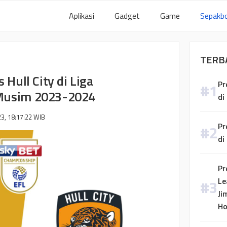
Aplikasi
Gadget
Game
Sepakbo
TERB
 Hull City di Liga
Pr
 Musim 2023-2024
di
3, 18:17:22
WIB
Pr
di
Pr
Le
Ji
H