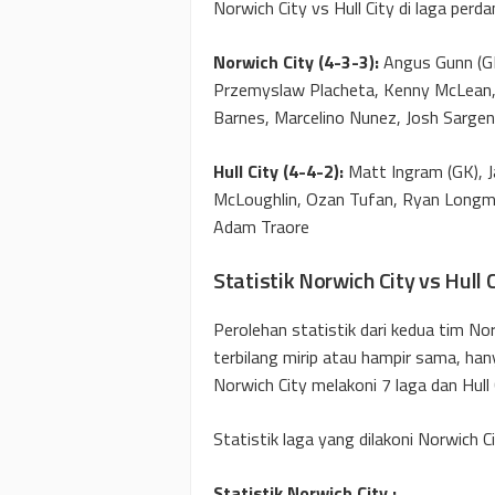
Norwich City vs Hull City di laga pe
Norwich City (4-3-3):
Angus Gunn (GK
Przemyslaw Placheta, Kenny McLean, 
Barnes, Marcelino Nunez, Josh Sargen
Hull City (4-4-2):
Matt Ingram (GK), Ja
McLoughlin, Ozan Tufan, Ryan Longma
Adam Traore
Statistik Norwich City vs Hull 
Perolehan statistik dari kedua tim Norw
terbilang mirip atau hampir sama, h
Norwich City melakoni 7 laga dan Hull 
Statistik laga yang dilakoni Norwich Ci
Statistik Norwich City :