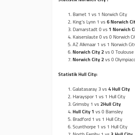
Barnet 1 vs 1 Norwich City
King’s Lynn 1 vs
6 Norwich Ci
Damarstadt 0 vs
1 Norwich C
Kaiserslaute 0 vs 0 Norwich Ci
AZ Alkmaar 1 vs 1 Norwich Cit
Norwich City
2
vs 0 Toulouse
Norwich City 2
vs 0 Olympiac
Statistik Hull City:
Galatasaray 3 vs
4 Hull City
Harayspor 1 vs 1 Hull City
Grimsby 1 vs
2Hull City
Hull City 1
vs 0 Barnsley
Bradford 1 vs 1 Hull City
Scunthorpe 1 vs 1 Hull City
North Ferriby 1 vs
3 Hull City