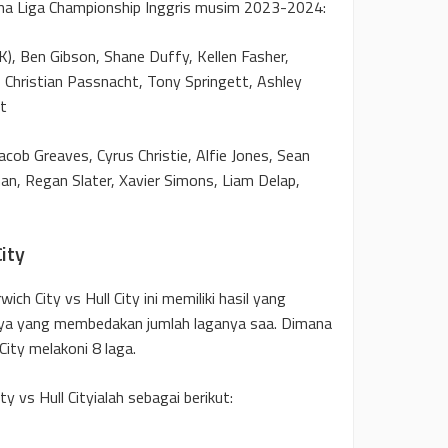
rdana Liga Championship Inggris musim 2023-2024:
), Ben Gibson, Shane Duffy, Kellen Fasher,
Christian Passnacht, Tony Springett, Ashley
t
cob Greaves, Cyrus Christie, Alfie Jones, Sean
n, Regan Slater, Xavier Simons, Liam Delap,
City
ich City vs Hull City ini memiliki hasil yang
anya yang membedakan jumlah laganya saa. Dimana
City melakoni 8 laga.
ty vs Hull Cityialah sebagai berikut: