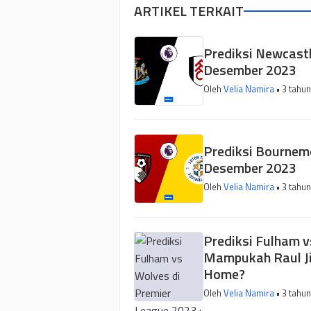
ARTIKEL TERKAIT
Prediksi Newcastl
Desember 2023
Oleh
Velia Namira
• 3 tahun
Prediksi Bournemo
Desember 2023
Oleh
Velia Namira
• 3 tahun
Prediksi Fulham v
Mampukah Raul J
Home?
Oleh
Velia Namira
• 3 tahun