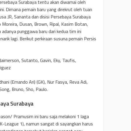
ersebaya Surabaya tentu akan diwarnai oleh
ni. Dimana pemain baru yang direkrut oleh tuan
usa JR, Sananta dan disisi Persebaya Surabaya
o Moreira, Dusan, Brown, Ripal, Kasim Botan,
n adanya punggawa baru dari kedua tim ini
ik lagi. Berikut perkiraan susuna pemain Persis
Jaimerson, Sutanto, Gavin, Eky, Taufis,
riguez
ani (Ernando Ari) (GK), Nur Fasya, Reva Adi,
Song, Bruno, Sho, Paulo.
ebaya Surabaya
season/ Pramusim ini baru saja melakoni 1 laga
(K-League 1), namun sangat di sayangkan harus
ertandingan tersebut berjalan sangat seru