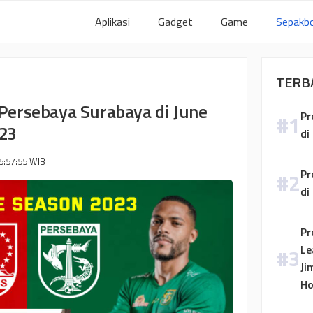
Aplikasi
Gadget
Game
Sepakbo
TERB
 Persebaya Surabaya di June
Pr
23
di
5:57:55
WIB
Pr
di
Pr
Le
Ji
H