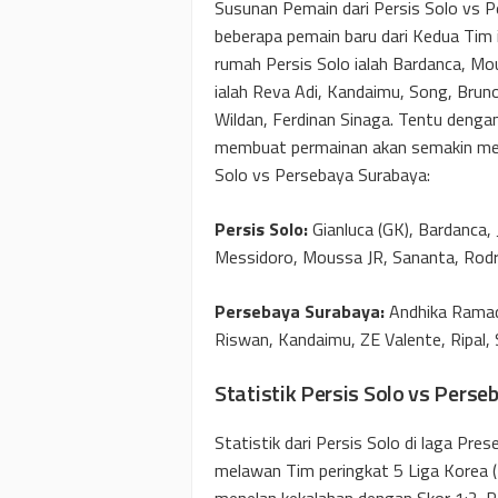
Susunan Pemain dari Persis Solo vs P
beberapa pemain baru dari Kedua Tim i
rumah Persis Solo ialah Bardanca, Mo
ialah Reva Adi, Kandaimu, Song, Brun
Wildan, Ferdinan Sinaga. Tentu denga
membuat permainan akan semakin menar
Solo vs Persebaya Surabaya:
Persis Solo:
Gianluca (GK), Bardanca, 
Messidoro, Moussa JR, Sananta, Rod
Persebaya Surabaya:
Andhika Ramadh
Riswan, Kandaimu, ZE Valente, Ripal, 
Statistik Persis Solo vs Pers
Statistik dari Persis Solo di laga Pre
melawan Tim peringkat 5 Liga Korea 
menelan kekalahan dengan Skor 1:2. P