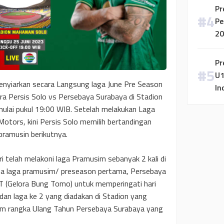
Pr
Pe
20
Pr
U1
enyiarkan secara Langsung laga June Pre Season
In
a Persis Solo vs Persebaya Surabaya di Stadion
ulai pukul 19:00 WIB. Setelah melakukan Laga
tors, kini Persis Solo memilih bertandingan
pramusin berikutnya.
 telah melakoni laga Pramusim sebanyak 2 kali di
ana laga pramusim/ preseason pertama, Persebaya
BT (Gelora Bung Tomo) untuk memperingati hari
dan laga ke 2 yang diadakan di Stadion yang
am rangka Ulang Tahun Persebaya Surabaya yang