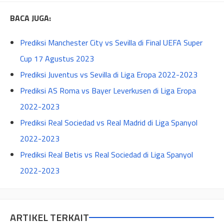
BACA JUGA:
Prediksi Manchester City vs Sevilla di Final UEFA Super
Cup 17 Agustus 2023
Prediksi Juventus vs Sevilla di Liga Eropa 2022-2023
Prediksi AS Roma vs Bayer Leverkusen di Liga Eropa
2022-2023
Prediksi Real Sociedad vs Real Madrid di Liga Spanyol
2022-2023
Prediksi Real Betis vs Real Sociedad di Liga Spanyol
2022-2023
ARTIKEL TERKAIT