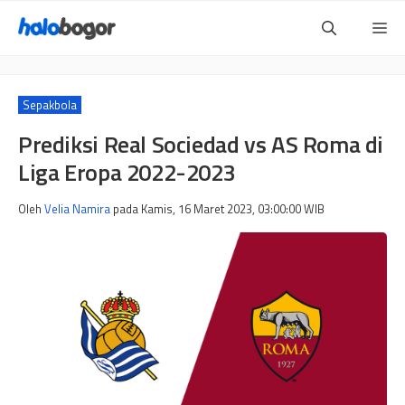
Langsung
Me
ke
isi
Sepakbola
Prediksi Real Sociedad vs AS Roma di
Liga Eropa 2022-2023
Oleh
Velia Namira
pada
Kamis, 16 Maret 2023, 03:00:00
WIB