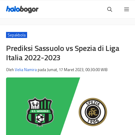
Langsung
Me
ke
isi
Sepakbola
Prediksi Sassuolo vs Spezia di Liga
Italia 2022-2023
Oleh
Velia Namira
pada
Jumat, 17 Maret 2023, 00:30:00
WIB