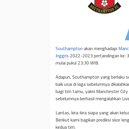
Southampton
akan menghadapi
Manch
Inggris
2022-2023 pertandingan ke-30
mulai pukul 23:30 WIB.
Adapun, Southampton yang berlaku se
baik usai di laga sebelumnya dikala
bagi tim tamu, yakni Manchester City k
sebelumnya berhasil mengalahkan Live
Lantas, kira-kira siapa yang akan kel
Berikut kami bagikan prediksi skor le
kedua tim.