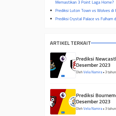
Memastikan 3 Point Laga Home?
Prediksi Luton Town vs Wolves di
Prediksi Crystal Palace vs Fulham
ARTIKEL TERKAIT
Prediksi Newcastl
Desember 2023
Oleh
Velia Namira
• 3 tahun
Prediksi Bournemo
Desember 2023
Oleh
Velia Namira
• 3 tahun