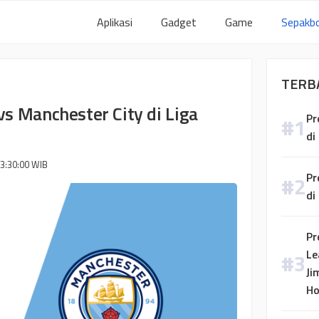
Aplikasi
Gadget
Game
Sepakbo
TERB
s Manchester City di Liga
Pr
di
23:30:00
WIB
Pr
di
Pr
Le
Ji
H