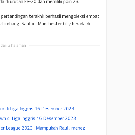
a di urutan ke-20 dan memiliki poin 23.
ma pertandingan terakhir berhasil mengoleksi empat
sil imbang. Saat ini Manchester City berada di
 dari 2 halaman
am di Liga Inggris 16 Desember 2023
wn di Liga Inggris 16 Desember 2023
mier League 2023 : Mampukah Raul Jimenez