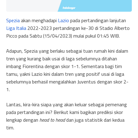
Spezia
akan menghadapi
Lazio
pada pertandingan lanjutan
Liga Italia
2022-2023 pertandingan ke-30 di Stadio Alberto
Picco pada Sabtu (15/04/2023) mulai pukul 01:45 WIB.
Adapun, Spezia yang berlaku sebagai tuan rumah kini dalam
tren yang kurang baik usai di laga sebelumnya ditahan
imbang Fiorentina dengan skor 1-1. Sementara bagi tim
tamu, yakni Lazio kini dalam tren yang positif usai di laga
sebelumnya berhasil mengalahkan Juventus dengan skor 2-
1.
Lantas, kira-kira siapa yang akan keluar sebagai pemenang
pada pertandingan ini? Berikut kami bagikan prediksi skor
lengkap dengan
head to head
dan juga statistik dari kedua
tim.