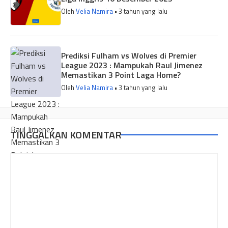
Oleh
Velia Namira
• 3 tahun yang lalu
Prediksi Fulham vs Wolves di Premier
League 2023 : Mampukah Raul Jimenez
Memastikan 3 Point Laga Home?
Oleh
Velia Namira
• 3 tahun yang lalu
TINGGALKAN KOMENTAR
Komentar