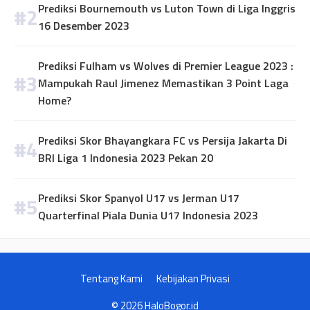
Prediksi Bournemouth vs Luton Town di Liga Inggris
16 Desember 2023
Prediksi Fulham vs Wolves di Premier League 2023 :
Mampukah Raul Jimenez Memastikan 3 Point Laga
Home?
Prediksi Skor Bhayangkara FC vs Persija Jakarta Di
BRI Liga 1 Indonesia 2023 Pekan 20
Prediksi Skor Spanyol U17 vs Jerman U17
Quarterfinal Piala Dunia U17 Indonesia 2023
Tentang Kami
Kebijakan Privasi
© 2026 HaloBogor.id