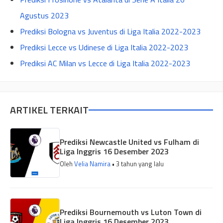
Agustus 2023
Prediksi Bologna vs Juventus di Liga Italia 2022-2023
Prediksi Lecce vs Udinese di Liga Italia 2022-2023
Prediksi AC Milan vs Lecce di Liga Italia 2022-2023
ARTIKEL TERKAIT
Prediksi Newcastle United vs Fulham di
Liga Inggris 16 Desember 2023
Oleh
Velia Namira
• 3 tahun yang lalu
Prediksi Bournemouth vs Luton Town di
Liga Inggris 16 Desember 2023