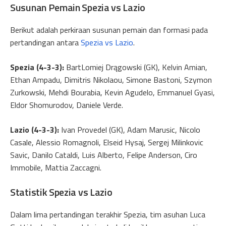
Susunan Pemain Spezia vs Lazio
Berikut adalah perkiraan susunan pemain dan formasi pada
pertandingan antara
Spezia vs Lazio
.
Spezia
(4-3-3):
BartLomiej Drągowski (GK), Kelvin Amian,
Ethan Ampadu, Dimitris Nikolaou, Simone Bastoni, Szymon
Zurkowski, Mehdi Bourabia, Kevin Agudelo, Emmanuel Gyasi,
Eldor Shomurodov, Daniele Verde.
Lazio
(4-3-3):
Ivan Provedel (GK), Adam Marusic, Nicolo
Casale, Alessio Romagnoli, Elseid Hysaj, Sergej Milinkovic
Savic, Danilo Cataldi, Luis Alberto, Felipe Anderson, Ciro
Immobile, Mattia Zaccagni.
Statistik Spezia vs Lazio
Dalam lima pertandingan terakhir Spezia, tim asuhan Luca