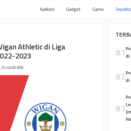
Aplikasi
Gadget
Game
Sepakbo
TERB
igan Athletic di Liga
Pr
2022-2023
di
, 01:45:00
WIB
Pr
di
Pr
Le
Ji
H