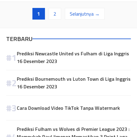
Halaman
Halaman
1
2
Selanjutnya
→
TERBARU
Prediksi Newcastle United vs Fulham di Liga Inggris
16 Desember 2023
Prediksi Bournemouth vs Luton Town di Liga Inggris
16 Desember 2023
Cara Download Video TikTok Tanpa Watermark
Prediksi Fulham vs Wolves di Premier League 2023 :
Mampukah Raul Jimenez Memastikan 3 Point Laga