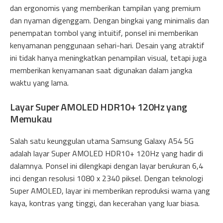
dan ergonomis yang memberikan tampilan yang premium
dan nyaman digenggam. Dengan bingkai yang minimalis dan
penempatan tombol yang intuitif, ponsel ini memberikan
kenyamanan penggunaan sehari-hari. Desain yang atraktif
ini tidak hanya meningkatkan penampilan visual, tetapi juga
memberikan kenyamanan saat digunakan dalam jangka
waktu yang lama.
Layar Super AMOLED HDR10+ 120Hz yang
Memukau
Salah satu keunggulan utama Samsung Galaxy A54 5G
adalah layar Super AMOLED HDR10+ 120Hz yang hadir di
dalamnya. Ponsel ini dilengkapi dengan layar berukuran 6,4
inci dengan resolusi 1080 x 2340 piksel. Dengan teknologi
Super AMOLED, layar ini memberikan reproduksi warna yang
kaya, kontras yang tinggi, dan kecerahan yang luar biasa.