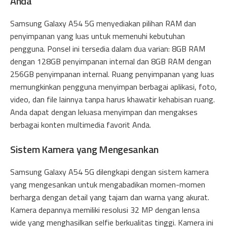
Anda
Samsung Galaxy A54 5G menyediakan pilihan RAM dan
penyimpanan yang luas untuk memenuhi kebutuhan
pengguna. Ponsel ini tersedia dalam dua varian: 8GB RAM
dengan 128GB penyimpanan internal dan 8GB RAM dengan
256GB penyimpanan internal. Ruang penyimpanan yang luas
memungkinkan pengguna menyimpan berbagai aplikasi, foto,
video, dan file lainnya tanpa harus khawatir kehabisan ruang.
Anda dapat dengan leluasa menyimpan dan mengakses
berbagai konten multimedia favorit Anda.
Sistem Kamera yang Mengesankan
Samsung Galaxy A54 5G dilengkapi dengan sistem kamera
yang mengesankan untuk mengabadikan momen-momen
berharga dengan detail yang tajam dan warna yang akurat.
Kamera depannya memiliki resolusi 32 MP dengan lensa
wide yang menghasilkan selfie berkualitas tinggi. Kamera ini