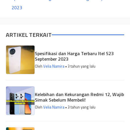
2023
ARTIKEL TERKAIT
Spesifikasi dan Harga Terbaru Itel S23
September 2023
Oleh
Velia Namira
• 3 tahun yang lalu
Kelebihan dan Kekurangan Redmi 12, Wajib
Simak Sebelum Membeli!
Oleh
Velia Namira
• 3 tahun yang lalu