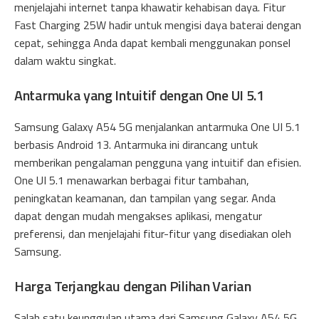
menjelajahi internet tanpa khawatir kehabisan daya. Fitur
Fast Charging 25W hadir untuk mengisi daya baterai dengan
cepat, sehingga Anda dapat kembali menggunakan ponsel
dalam waktu singkat.
Antarmuka yang Intuitif dengan One UI 5.1
Samsung Galaxy A54 5G menjalankan antarmuka One UI 5.1
berbasis Android 13. Antarmuka ini dirancang untuk
memberikan pengalaman pengguna yang intuitif dan efisien.
One UI 5.1 menawarkan berbagai fitur tambahan,
peningkatan keamanan, dan tampilan yang segar. Anda
dapat dengan mudah mengakses aplikasi, mengatur
preferensi, dan menjelajahi fitur-fitur yang disediakan oleh
Samsung.
Harga Terjangkau dengan Pilihan Varian
Salah satu keunggulan utama dari Samsung Galaxy A54 5G