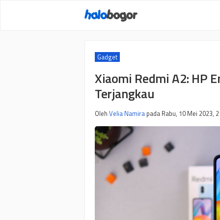
Langsung
ke
isi
Gadget
Xiaomi Redmi A2: HP E
Terjangkau
Oleh
Velia Namira
pada
Rabu, 10 Mei 2023, 2