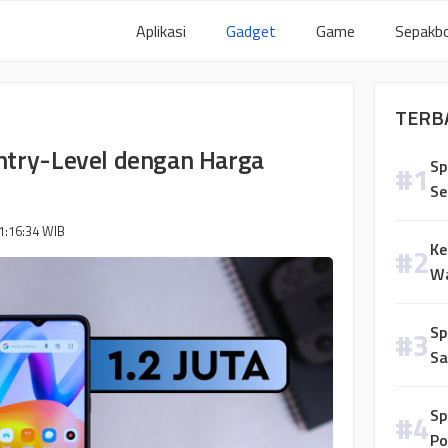
Aplikasi
Gadget
Game
Sepakbo
TERB
ntry-Level dengan Harga
Sp
Se
1:16:34
WIB
Ke
Wa
Sp
Sa
Sp
Po