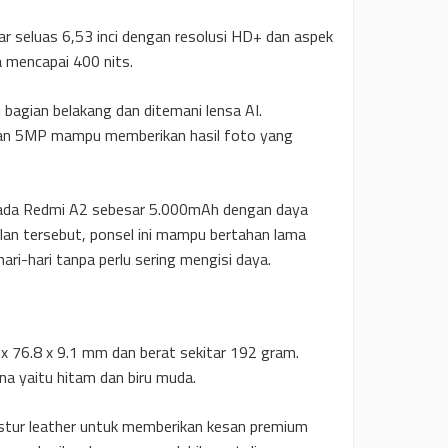
 seluas 6,53 inci dengan resolusi HD+ dan aspek
a mencapai 400 nits.
bagian belakang dan ditemani lensa AI.
ran 5MP mampu memberikan hasil foto yang
pada Redmi A2 sebesar 5.000mAh dengan daya
lan tersebut, ponsel ini mampu bertahan lama
ri-hari tanpa perlu sering mengisi daya.
x 76.8 x 9.1 mm dan berat sekitar 192 gram.
rna yaitu hitam dan biru muda.
stur leather untuk memberikan kesan premium