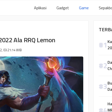
Aplikasi
Gadget
Game
Sepakbo
TERB
t 2022 Ala RRQ Lemon
Ka
20
2, 03:21:14
WIB
Da
Ch
Bu
Da
Ha
MP