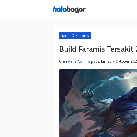
Langsung
ke
isi
Game & Esports
Build Faramis Tersaki
Oleh
Velia Namira
pada
Jumat, 7 Oktober 202