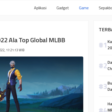
Aplikasi
Gadget
Game
Sepakbo
TERB
022 Ala Top Global MLBB
Ka
20
022, 17:21:13
WIB
Da
Ch
Bu
Da
Ha
MP