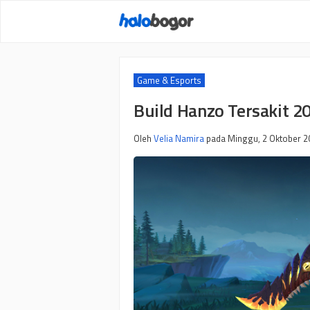
Langsung
ke
isi
Game & Esports
Build Hanzo Tersakit 2
Oleh
Velia Namira
pada
Minggu, 2 Oktober 2