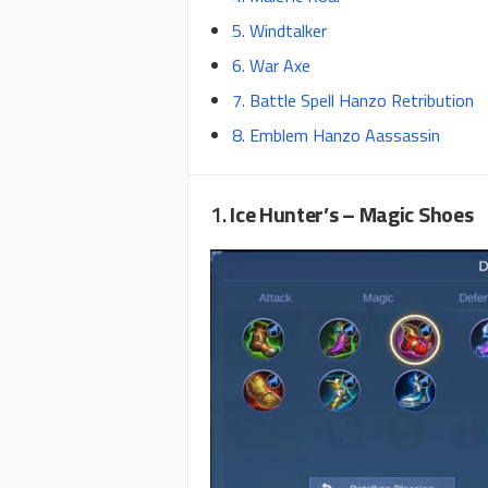
5. Windtalker
6. War Axe
7. Battle Spell Hanzo Retribution
8. Emblem Hanzo Aassassin
1.
Ice Hunter’s – Magic Shoes