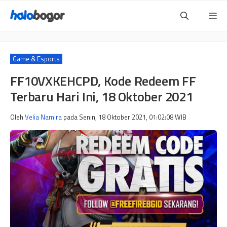
Langsung
Me
ke
isi
Game & Esports
FF10VXKEHCPD, Kode Redeem FF
Terbaru Hari Ini, 18 Oktober 2021
Oleh
Velia Namira
pada
Senin, 18 Oktober 2021, 01:02:08
WIB