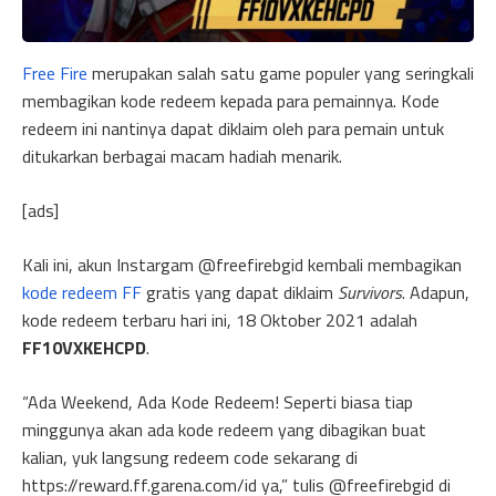
Free Fire
merupakan salah satu game populer yang seringkali
membagikan kode redeem kepada para pemainnya. Kode
redeem ini nantinya dapat diklaim oleh para pemain untuk
ditukarkan berbagai macam hadiah menarik.
[ads]
Kali ini, akun Instargam @freefirebgid kembali membagikan
kode redeem FF
gratis yang dapat diklaim
Survivors
. Adapun,
kode redeem terbaru hari ini, 18 Oktober 2021 adalah
FF10VXKEHCPD
.
“Ada Weekend, Ada Kode Redeem! Seperti biasa tiap
minggunya akan ada kode redeem yang dibagikan buat
kalian, yuk langsung redeem code sekarang di
https://reward.ff.garena.com/id ya,” tulis @freefirebgid di