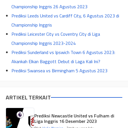
Championship Inggris 26 Agustus 2023
Prediksi Leeds United vs Cardiff City, 6 Agustus 2023 di
Championship Inggris
Prediksi Leicester City vs Coventry City di Liga
Championship Inggris 2023-2024
Prediksi Sunderland vs Ipswich Town 6 Agustus 2023:
Akankah Elkan Baggott Debut di Laga Kali Ini?
Prediksi Swansea vs Birmingham 5 Agustus 2023
ARTIKEL TERKAIT
Prediksi Newcastle United vs Fulham di
Liga Inggris 16 Desember 2023