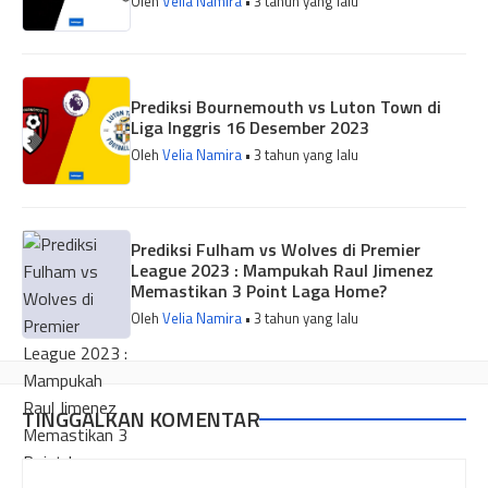
Oleh
Velia Namira
• 3 tahun yang lalu
Prediksi Bournemouth vs Luton Town di
Liga Inggris 16 Desember 2023
Oleh
Velia Namira
• 3 tahun yang lalu
Prediksi Fulham vs Wolves di Premier
League 2023 : Mampukah Raul Jimenez
Memastikan 3 Point Laga Home?
Oleh
Velia Namira
• 3 tahun yang lalu
TINGGALKAN KOMENTAR
Komentar