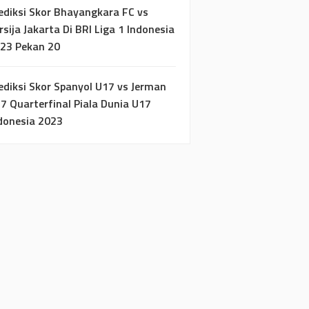
ediksi Skor Bhayangkara FC vs
rsija Jakarta Di BRI Liga 1 Indonesia
23 Pekan 20
ediksi Skor Spanyol U17 vs Jerman
7 Quarterfinal Piala Dunia U17
donesia 2023