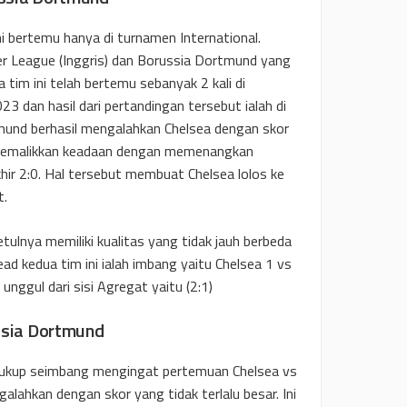
 bertemu hanya di turnamen International.
er League (Inggris) dan Borussia Dortmund yang
a tim ini telah bertemu sebanyak 2 kali di
dan hasil dari pertandingan tersebut ialah di
und berhasil mengalahkan Chelsea dengan skor
il memalikkan keadaan dengan memenangkan
hir 2:0. Hal tersebut membuat Chelsea lolos ke
t.
ulnya memiliki kualitas yang tidak jauh berbeda
ad kedua tim ini ialah imbang yaitu Chelsea 1 vs
ggul dari sisi Agregat yaitu (2:1)
ussia Dortmund
 cukup seimbang mengingat pertemuan Chelsea vs
lahkan dengan skor yang tidak terlalu besar. Ini