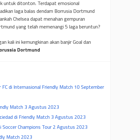
k untuk ditonton. Terdapat emosional
 dijadikan laga balas dendam Borrusia Dortmund
 Akankah Chelsea dapat menahan gempuran
Dortmund yang telah memenangi 5 laga beruntun?
gan kali ini kemungkinan akan banjir Goal dan
orussia Dortmund
 FC di Internasional Friendly Match 10 September
Friendly Match 3 Agustus 2023
ociedad di Friendly Match 3 Agustus 2023
 di Soccer Champions Tour 2 Agustus 2023
endly Match 2023